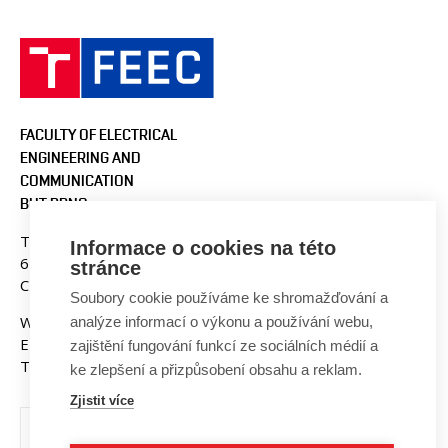
FACULTY OF ELECTRICAL
ENGINEERING AND
COMMUNICATION
BUT BRNO
Technicka 3058/10
Informace o cookies na této
616 00 Brno
stránce
Czech Republic
Soubory cookie používáme ke shromažďování a
Web:
www.fekt.vut.cz
analýze informací o výkonu a používání webu,
E-mail:
fekt-info@vut.cz
zajištění fungování funkcí ze sociálních médií a
Tel: +420 541 141 111
ke zlepšení a přizpůsobení obsahu a reklam.
Zjistit více