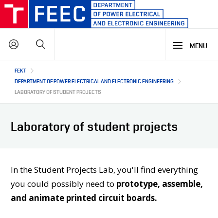
Skip
to
main
Search
content
MENU
Hlavní
FEKT
STUDY
navigace
DEPARTMENT OF POWER ELECTRICAL AND ELECTRONIC ENGINEERING
LABORATORY OF STUDENT PROJECTS
RESEARCH & DEVELOPMENT
WHY OUR STUDY PROGRAMME
Laboratory of student projects
STUDY PROGRAMMES OFFER
LECTURE LABORATORIES
COOPERATION
MAIN R&D AREAS
R&D LABORATORIES
In the Student Projects Lab, you'll find everything
R&D RESULTS
ABOUT US
COOPERATION WITH US
you could possibly need to
prototype, assemble,
PROJECTS
OUR PARTNERS
and animate printed circuit boards.
CZ
ABOUT DEPARTMENT