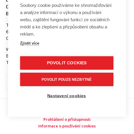
Soubory cookie používáme ke shromažďování
COMMUNICATION
a analýze informací o výkonu a používání
BUT BRNO
webu, zajištění fungování funkcí ze sociálních
Technicka 3058/10
médií a ke zlepšení a přizpůsobení obsahu a
616 00 Brno
reklam.
Czech Republic
Zjistit více
Web:
www.fekt.vut.cz
E-mail:
fekt-info@vut.cz
Tel: +420 541 141 111
POVOLIT COOKIES
POVOLIT POUZE NEZBYTNÉ
Nastavení cookies
Copyright © 2026 VUT v Brně
Prohlášení o přístupnosti
Informace o používání cookies