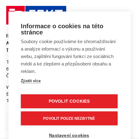
Informace o cookies na této
stránce
FAKULTA ELEKTROTECHNIKY
Soubory cookie používáme ke shromažďování
A KOMUNIKAČNÍCH
a analýze informací o výkonu a používání
TECHNOLOGIÍ, VUT V BRNĚ
webu, zajištění fungování funkcí ze sociálních
Technická 3058/10
médií a ke zlepšení a přizpůsobení obsahu a
616 00 Brno
reklam.
Česká republika
Zjistit více
Web:
www.fekt.vut.cz
E-mail:
fekt-info@vut.cz
Tel: +420 541 141 111
POVOLIT COOKIES
POVOLIT POUZE NEZBYTNÉ
Nastavení cookies