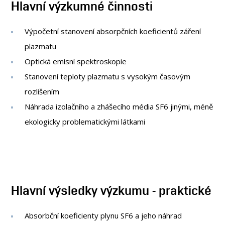
Hlavní výzkumné činnosti
OSOBY
LABORATOŘE
Výpočetní stanovení absorpčních koeficientů záření
KONTAKT
plazmatu
Optická emisní spektroskopie
Stanovení teploty plazmatu s vysokým časovým
rozlišením
Náhrada izolačního a zhášecího média SF6 jinými, méně
ekologicky problematickými látkami
Hlavní výsledky výzkumu - praktické
Absorbční koeficienty plynu SF6 a jeho náhrad