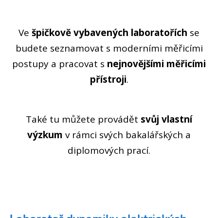
OSOBY
LABORATOŘE
Ve
špičkově vybavených laboratořích
se
KONTAKT
budete seznamovat s moderními měřicími
postupy a pracovat s
nejnovějšími měřicími
přístroji
.
Také tu můžete provádět
svůj vlastní
výzkum
v rámci svých bakalářských a
diplomových prací.