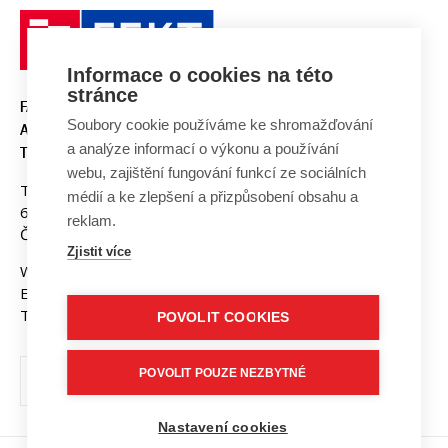
Informace o cookies na této
stránce
FAKULTA ELEKTROTECHNIKY
Soubory cookie používáme ke shromažďování
A KOMUNIKAČNÍCH
a analýze informací o výkonu a používání
TECHNOLOGIÍ, VUT V BRNĚ
webu, zajištění fungování funkcí ze sociálních
Technická 3058/10
médií a ke zlepšení a přizpůsobení obsahu a
616 00 Brno
reklam.
Česká republika
Zjistit více
Web:
www.fekt.vut.cz
E-mail:
fekt-info@vut.cz
Tel: +420 541 141 111
POVOLIT COOKIES
POVOLIT POUZE NEZBYTNÉ
Nastavení cookies