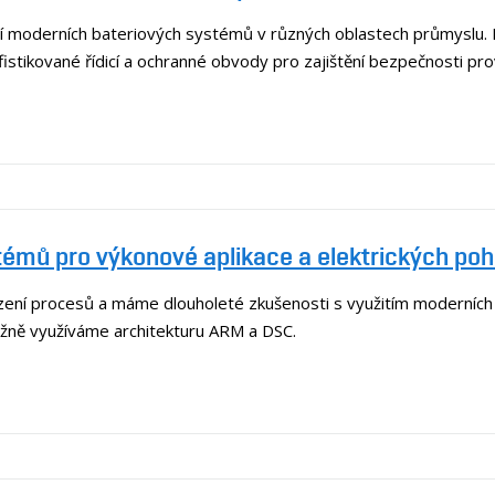
í moderních bateriových systémů v různých oblastech průmyslu. Hl
sofistikované řídicí a ochranné obvody pro zajištění bezpečnosti p
mů pro výkonové aplikace a elektrických po
řízení procesů a máme dlouholeté zkušenosti s využitím moderníc
žně využíváme architekturu ARM a DSC.