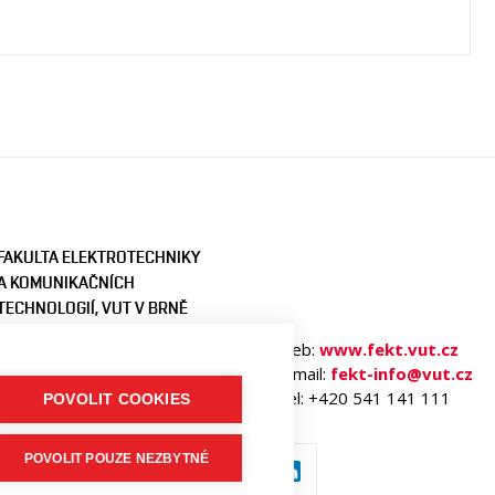
FAKULTA ELEKTROTECHNIKY
A KOMUNIKAČNÍCH
TECHNOLOGIÍ, VUT V BRNĚ
Technická 3058/10
Web:
www.fekt.vut.cz
616 00 Brno
E-mail:
fekt-info@vut.cz
Česká republika
Tel: +420 541 141 111
POVOLIT COOKIES
POVOLIT POUZE NEZBYTNÉ