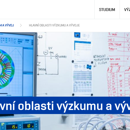
Hlavní
STUDIUM
VÝ
navigace
M A VÝVOJ
HLAVNÍ OBLASTI VÝZKUMU A VÝVOJE
vní oblasti výzkumu a vý