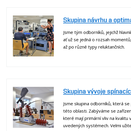
Skupina návrhu a optima
Jsme tým odborníků, jejichž hlavní
ať už se jedná o rozsah momentů,
až po různé typy reluktančních.
Skupina vývoje spínacích
Jsme skupina odborníků, která se 
této oblasti. Zabýváme se zařízen
které mají primární vliv na kvali
uvedených systémech. Velmi užite