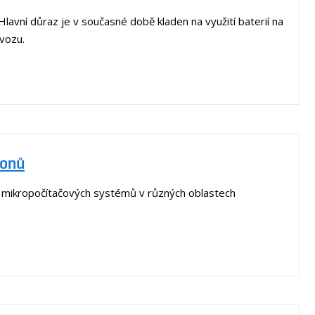
avní důraz je v současné době kladen na využití baterií na
rovozu.
honů
h mikropočítačových systémů v různých oblastech