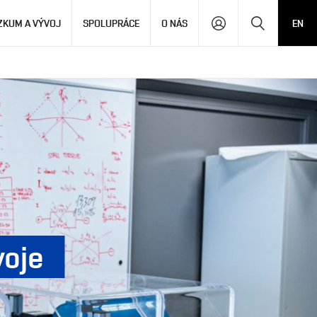
Hledat
ZKUM A VÝVOJ
SPOLUPRÁCE
O NÁS
EN
voje