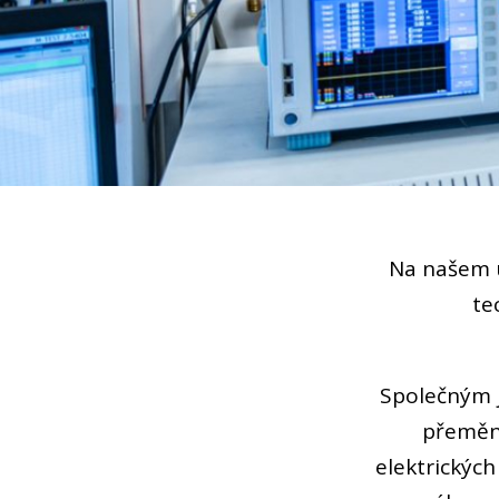
Na našem 
te
Společným 
přeměny
elektrických