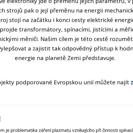
é elektroniky jde o přeměnu jejích parametrů, v
ých strojů pak o její přeměnu na energii mechanick
troj stojí na začátku i konci cesty elektrické ener
 projde transformátory, spínacími, jistícími a měři
nickými měniči. Našim cílem je této cestě rozumě
vylepšovat a zajistit tak odpovědný přístup k hod
energie na planetě Zemi představuje.
ojekty podporované Evropskou unií můžete najít
z
u
m je problematika záření plazmatu vznikajícího při činnosti spína