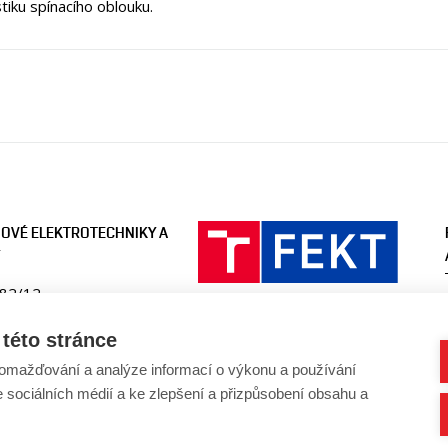
stiku spínacího oblouku.
OVÉ ELEKTROTECHNIKY A
082/12
ika
této stránce
omažďování a analýze informací o výkonu a používání
ee.fekt.vut.cz
e sociálních médií a ke zlepšení a přizpůsobení obsahu a
-uvee@vut.cz
4114 6704