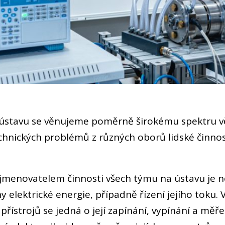
ústavu se věnujeme poměrně širokému spektru vě
chnických problémů z různých oborů lidské činnos
jmenovatelem činnosti všech týmu na ústavu je n
 elektrické energie, případně řízení jejího toku. V
 přístrojů se jedná o její zapínání, vypínání a měře