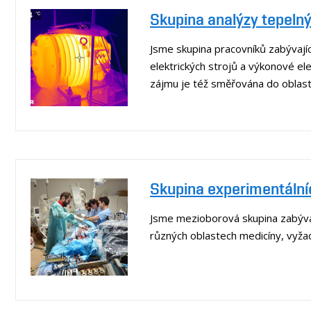
Skupina analýzy tepeln
Jsme skupina pracovníků zabývajíc
elektrických strojů a výkonové ele
zájmu je též směřována do oblast
Skupina experimentálníc
Jsme mezioborová skupina zabývaj
různých oblastech medicíny, vyža