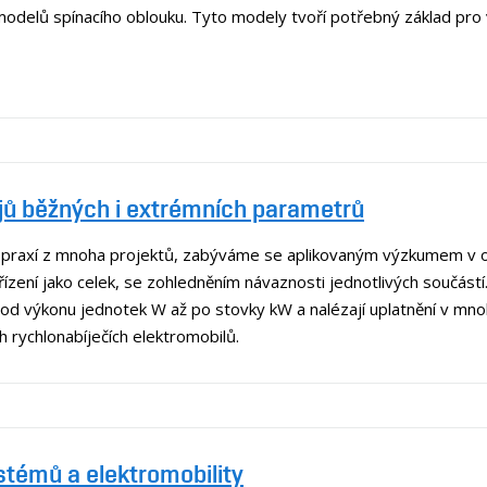
odelů spínacího oblouku. Tyto modely tvoří potřebný základ pro 
jů běžných i extrémních parametrů
u praxí z mnoha projektů, zabýváme se aplikovaným výzkumem v ob
ízení jako celek, se zohledněním návaznosti jednotlivých součástí.
 od výkonu jednotek W až po stovky kW a nalézají uplatnění v mnoh
ch rychlonabíječích elektromobilů.
stémů a elektromobility