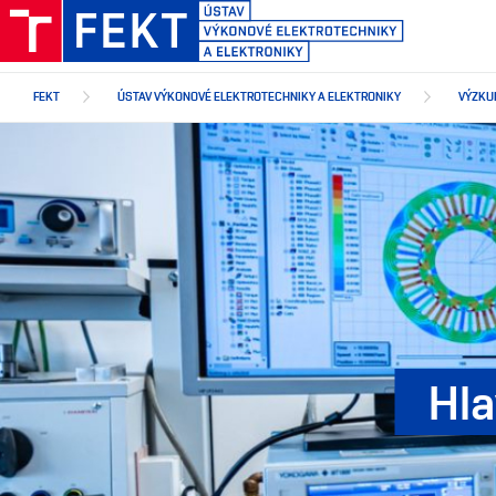
Přejít
k
hlavnímu
obsahu
FEKT
ÚSTAV VÝKONOVÉ ELEKTROTECHNIKY A ELEKTRONIKY
VÝZKU
Hla