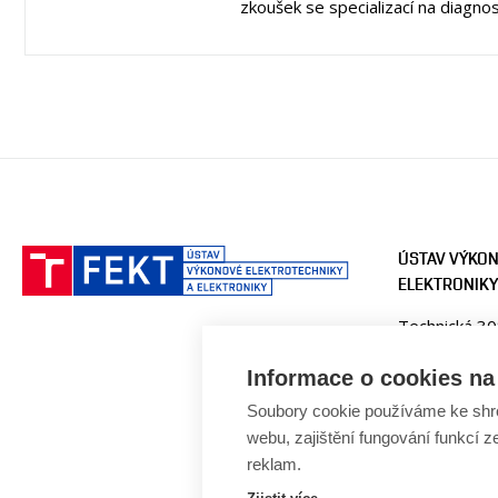
zkoušek se specializací na diagno
ÚSTAV VÝKON
ELEKTRONIKY
Technická 3
616 00 Brno
Česká republ
Informace o cookies na 
Soubory cookie používáme ke shr
Web:
www.uv
webu, zajištění fungování funkcí z
E-mail:
fekt
Tel: +420 5
reklam.