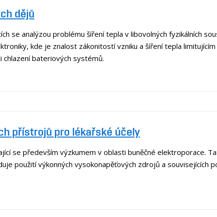
ých dějů
ích se analýzou problému šíření tepla v libovolných fyzikálních s
ktroniky, kde je znalost zákonitostí vzniku a šíření tepla limitujíc
i chlazení bateriových systémů.
h přístrojů pro lékařské účely
ící se především výzkumem v oblasti buněčné elektroporace. Tat
duje použití výkonných vysokonapěťových zdrojů a souvisejících