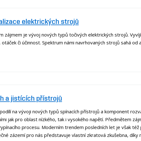
lizace elektrických strojů
m zájmem je vývoj nových typů točivých elektrických strojů. Vyvíj
 otáček či účinnost. Spektrum námi navrhovaných strojů sahá od
 a jistících přístrojů
podílí na vývoji nových typů spínacích přístrojů a komponent rozv
ími jak pro oblast nízkého, tak i vysokého napětí. Předmětem zá
tu vypínacího procesu. Moderním trendem posledních let je však též
čné zázemí pro nás představuje vlastní zkratová zkušebna, díky