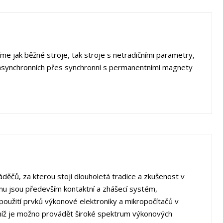
íme jak běžné stroje, tak stroje s netradičními parametry,
 asynchronních přes synchronní s permanentními magnety
áděčů, za kterou stojí dlouholetá tradice a zkušenost v
jmu jsou především kontaktní a zhášecí systém,
 použití prvků výkonové elektroniky a mikropočítačů v
 níž je možno provádět široké spektrum výkonových