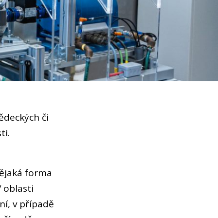
deckých či
ti.
ějaká forma
 oblasti
ní, v případě