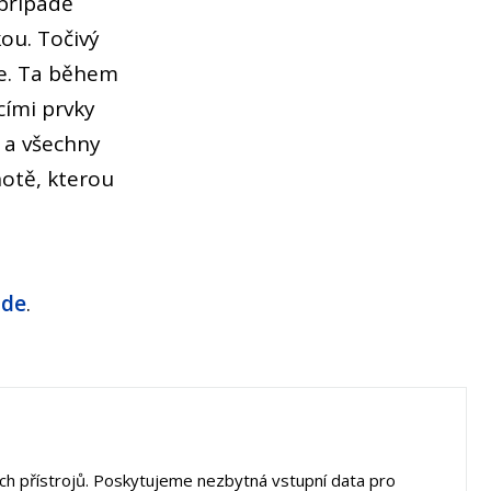
 případě
ou. Točivý
gie. Ta během
cími prvky
t a všechny
notě, kterou
de
.
cích přístrojů. Poskytujeme nezbytná vstupní data pro