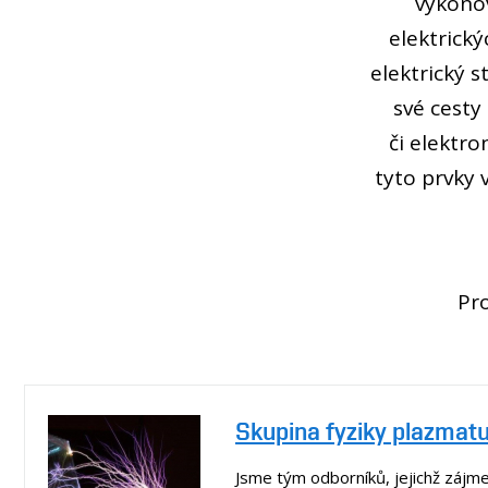
výkonov
elektrick
elektrický s
své cesty
či elektro
tyto prvky 
Pr
Skupina fyziky plazmat
Jsme tým odborníků, jejichž zájme