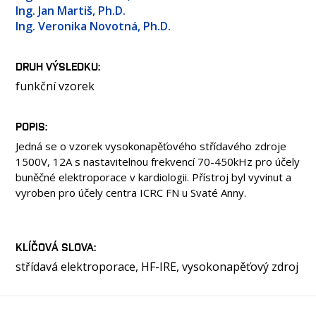
OSOBY
Ing. Jan Martiš, Ph.D.
Ing. Veronika Novotná, Ph.D.
LABORATOŘE
KONTAKT
DRUH VÝSLEDKU
funkční vzorek
POPIS
Jedná se o vzorek vysokonapěťového střídavého zdroje
1500V, 12A s nastavitelnou frekvencí 70-450kHz pro účely
buněčné elektroporace v kardiologii. Přístroj byl vyvinut a
vyroben pro účely centra ICRC FN u Svaté Anny.
KLÍČOVÁ SLOVA
střídavá elektroporace, HF-IRE, vysokonapěťový zdroj